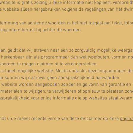
ebsite is gratis zolang u deze informatie niet kopieert, versprei
e website alleen hergebruiken volgens de regelingen van het dwi
estemming van achter de woorden is het niet toegestaan tekst, fot
l eigendom berust bij achter de woorden.
an, geldt dat wij streven naar een zo zorgvuldig mogelijke weerga
en herkenbaar zijn als programmeer dan wel typefouten, vormen no
oorden te mogen claimen of te veronderstellen.
 actueel mogelijke website. Mocht ondanks deze inspanningen de 
 dan kunnen wij daarover geen aansprakelijkheid aanvaarden.
 website worden aangeboden zonder enige vorm van garantie en o
materialen te wijzigen, te verwijderen of opnieuw te plaatsen z
prakelijkheid voor enige informatie die op websites staat waarna
indt u de meest recente versie van deze disclaimer op deze
pagin