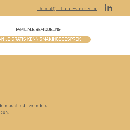
chantal@achterdewoorden.be
FAMILIALE BEMIDDELING
AN JE GRATIS KENNISMAKINGSGESPREK
 door achter de woorden.
eden.