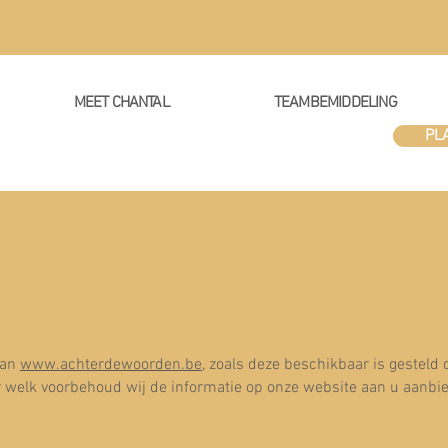
MEET CHANTAL
TEAMBEMIDDELING
PL
van
www.achterdewoorden.be
, zoals deze beschikbaar is gesteld
r welk voorbehoud wij de informatie op onze website aan u aanbi